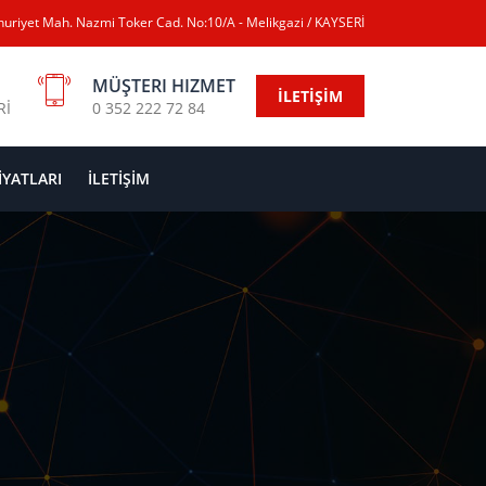
uriyet Mah. Nazmi Toker Cad. No:10/A - Melikgazi / KAYSERİ
MÜŞTERI HIZMET
İLETİŞİM
Rİ
0 352 222 72 84
İYATLARI
İLETİŞİM