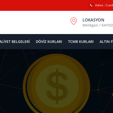
Adres : Cumh
LOKASYON
Melikgazi / KAYSE
ALİYET BELGELERİ
DÖVİZ KURLARI
TCMB KURLARI
ALTIN F