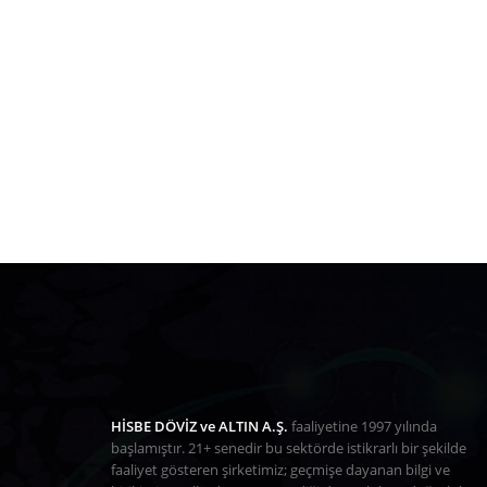
HİSBE DÖVİZ ve ALTIN A.Ş.
faaliyetine 1997 yılında
başlamıştır. 21+ senedir bu sektörde istikrarlı bir şekilde
faaliyet gösteren şirketimiz; geçmişe dayanan bilgi ve