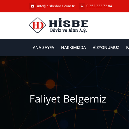
info@hisbedoviz.com.tr
0 352 222 72 84
ANA SAYFA
HAKKIMIZDA
VİZYONUMUZ
F
Faliyet Belgemiz